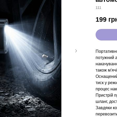
111
199
гр
Портативн
потужний 
накачуванн
також м'яч
Оснащени
тиск у реж
процес нак
Пристрій 
шланг, дос
Завдяки к
перевозити