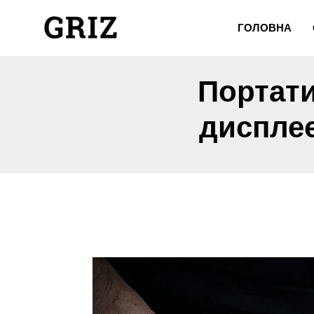
ГОЛОВНА
Портат
дисплеє