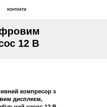
КОНТАКТИ
ифровим
сос 12 В
тивний компресор з
вим дисплеєм,
більний насос 12 В