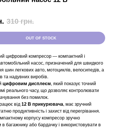
н.
310
грн.
OUT OF STOCK
ий цифровий компресор — компактний і
автомобільний насос, призначений для швидкого
я шин легкових авто, мотоциклів, велосипедів, а
ів та надувних виробів.
й
цифровим дисплеєм
, який показує точний
имі реального часу, що дозволяє контролювати
ачування без помилок.
працює від
12 В прикурювача
, має зручний
татню продуктивність і захист від перегрівання.
омпактному корпусу компресор зручно
 в багажнику або бардачку і використовувати в