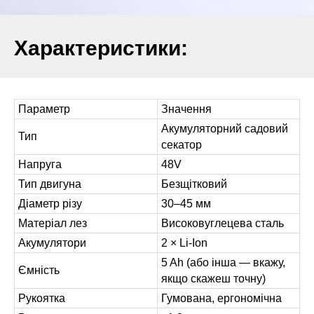
Характеристики:
Параметр
Значення
Акумуляторний садовий
Тип
секатор
Напруга
48V
Тип двигуна
Безщітковий
Діаметр різу
30–45 мм
Матеріал лез
Високовуглецева сталь
Акумулятори
2 × Li-Ion
5 Ah (або інша — вкажу,
Ємність
якщо скажеш точну)
Рукоятка
Гумована, ергономічна