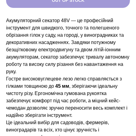
OUT OF STOCK
Акумуляторний секатор 48V — це професійний
інструмент для швидкого, точного та полегшеного
обрізання гілок у саду, на городі, у виноградниках та
декоративних насадженнях. Завдяки потужному
безщітковому електродвигуну та двом літій-іонним
акумуляторам, секатор забезпечує тривалу автономну
роботу та високу силу різання без навантаження на
руку.
Гостре високовуглецеве лезо легко справляється з
гілками товщиною до
45 мм
, зберігаючи ідеальну
чистоту різу. Ергономічна гумована рукоятка
забезпечує комфорт під час роботи, а міцний кейс-
чемодан дозволяє зручно переносити весь комплект і
надійно зберігати інструмент.
Це ідеальний вибір для садоводів, фермерів,
виноградарів та всіх, хто цінує зручність і