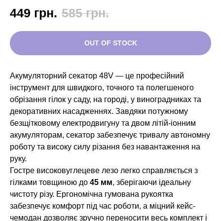
449
грн.
585
грн.
OUT OF STOCK
Акумуляторний секатор 48V — це професійний
інструмент для швидкого, точного та полегшеного
обрізання гілок у саду, на городі, у виноградниках та
декоративних насадженнях. Завдяки потужному
безщітковому електродвигуну та двом літій-іонним
акумуляторам, секатор забезпечує тривалу автономну
роботу та високу силу різання без навантаження на
руку.
Гостре високовуглецеве лезо легко справляється з
гілками товщиною до
45 мм
, зберігаючи ідеальну
чистоту різу. Ергономічна гумована рукоятка
забезпечує комфорт під час роботи, а міцний кейс-
чемодан дозволяє зручно переносити весь комплект і