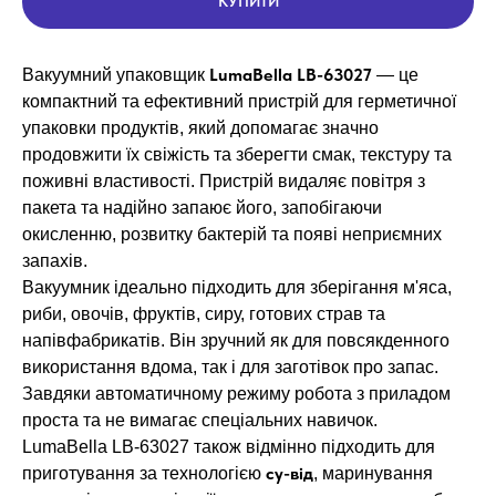
КУПИТИ
LumaBella LB-63027
Вакуумний упаковщик
— це
компактний та ефективний пристрій для герметичної
упаковки продуктів, який допомагає значно
продовжити їх свіжість та зберегти смак, текстуру та
поживні властивості. Пристрій видаляє повітря з
пакета та надійно запаює його, запобігаючи
окисленню, розвитку бактерій та появі неприємних
запахів.
Вакуумник ідеально підходить для зберігання м'яса,
риби, овочів, фруктів, сиру, готових страв та
напівфабрикатів. Він зручний як для повсякденного
використання вдома, так і для заготівок про запас.
Завдяки автоматичному режиму робота з приладом
проста та не вимагає спеціальних навичок.
LumaBella LB-63027 також відмінно підходить для
су-від
приготування за технологією
, маринування