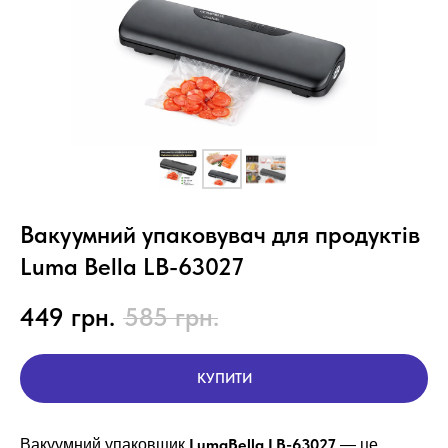
Вакуумний упаковувач для продуктів
Luma Bella LB-63027
449
грн.
585
грн.
КУПИТИ
LumaBella LB-63027
Вакуумний упаковщик
— це