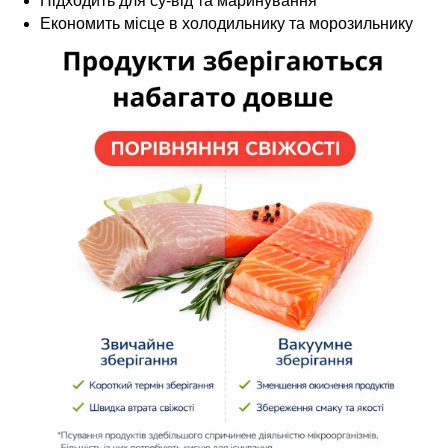
Підходить для су-від та маринування
Економить місце в холодильнику та морозильнику