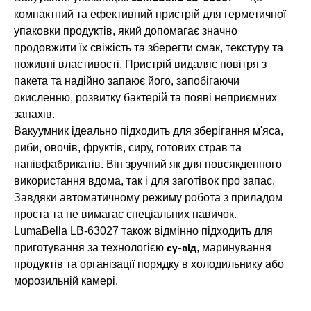
компактний та ефективний пристрій для герметичної
упаковки продуктів, який допомагає значно
продовжити їх свіжість та зберегти смак, текстуру та
поживні властивості. Пристрій видаляє повітря з
пакета та надійно запаює його, запобігаючи
окисленню, розвитку бактерій та появі неприємних
запахів.
Вакуумник ідеально підходить для зберігання м'яса,
риби, овочів, фруктів, сиру, готових страв та
напівфабрикатів. Він зручний як для повсякденного
використання вдома, так і для заготівок про запас.
Завдяки автоматичному режиму робота з приладом
проста та не вимагає спеціальних навичок.
LumaBella LB-63027 також відмінно підходить для
су-від
приготування за технологією
, маринування
продуктів та організації порядку в холодильнику або
морозильній камері.